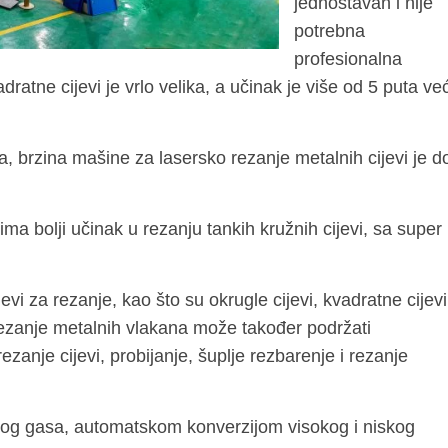
jednostavan i nije
potrebna
profesionalna
atne cijevi je vrlo velika, a učinak je više od 5 puta već
a, brzina mašine za lasersko rezanje metalnih cijevi je d
ima bolji učinak u rezanju tankih kružnih cijevi, sa super
jevi za rezanje, kao što su okrugle cijevi, kvadratne cijevi
 rezanje metalnih vlakana može također podržati
zanje cijevi, probijanje, šuplje rezbarenje i rezanje
ćnog gasa, automatskom konverzijom visokog i niskog