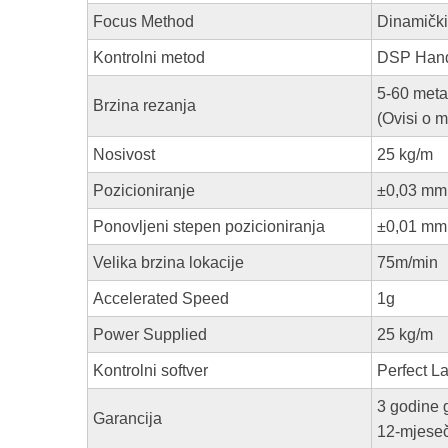
Focus Method
Dinamički
Kontrolni metod
DSP Handl
5-60 meta
Brzina rezanja
(Ovisi o m
Nosivost
25 kg/m
Pozicioniranje
±0,03 mm
Ponovljeni stepen pozicioniranja
±0,01 mm
Velika brzina lokacije
75m/min
Accelerated Speed
1g
Power Supplied
25 kg/m
Kontrolni softver
Perfect La
3 godine g
Garancija
12-mjeseč