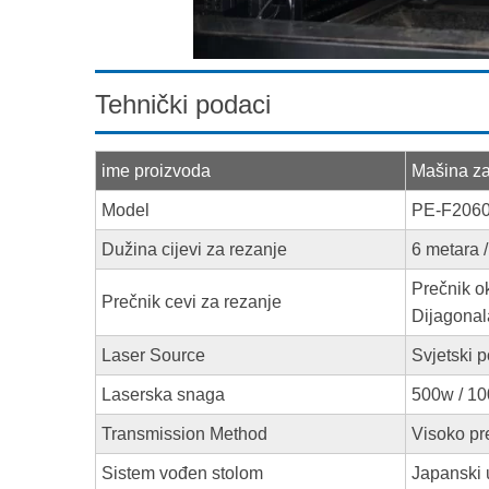
Tehnički podaci
ime proizvoda
Mašina za
Model
PE-F2060
Dužina cijevi za rezanje
6 metara 
Prečnik o
Prečnik cevi za rezanje
Dijagonal
Laser Source
Svjetski p
Laserska snaga
500w / 10
Transmission Method
Visoko pr
Sistem vođen stolom
Japanski 