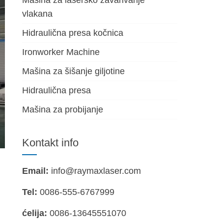
Mašina za lasersko zavarivanje
vlakana
Hidraulična presa kočnica
Ironworker Machine
Mašina za šišanje giljotine
Hidraulična presa
Mašina za probijanje
Kontakt info
Email:
info@raymaxlaser.com
Tel:
0086-555-6767999
ćelija:
0086-13645551070