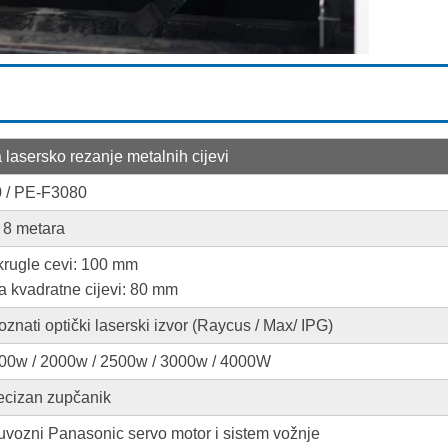
 lasersko rezanje metalnih cijevi
 / PE-F3080
/ 8 metara
krugle cevi: 100 mm
a kvadratne cijevi: 80 mm
oznati optički laserski izvor (Raycus / Max/ IPG)
00w / 2000w / 2500w / 3000w / 4000W
ecizan zupčanik
uvozni Panasonic servo motor i sistem vožnje