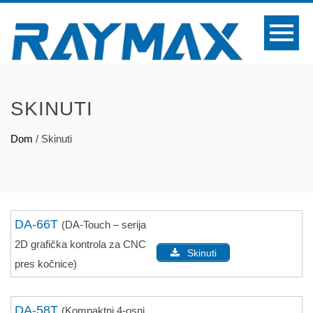
SKINUTI
Dom
/
Skinuti
DA-66T
(DA-Touch – serija
2D grafička kontrola za CNC
Skinuti
pres kočnice)
DA-58T
(Kompaktni 4-osni