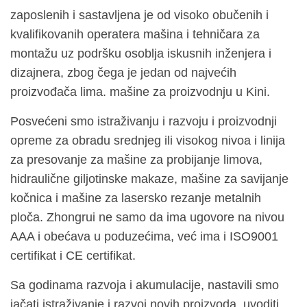
zaposlenih i sastavljena je od visoko obučenih i
kvalifikovanih operatera mašina i tehničara za
montažu uz podršku osoblja iskusnih inženjera i
dizajnera, zbog čega je jedan od najvećih
proizvođača lima. mašine za proizvodnju u Kini.
Posvećeni smo istraživanju i razvoju i proizvodnji
opreme za obradu srednjeg ili visokog nivoa i linija
za presovanje za mašine za probijanje limova,
hidraulične giljotinske makaze, mašine za savijanje
kočnica i mašine za lasersko rezanje metalnih
ploča. Zhongrui ne samo da ima ugovore na nivou
AAA i obećava u poduzećima, već ima i ISO9001
certifikat i CE certifikat.
Sa godinama razvoja i akumulacije, nastavili smo
jačati istraživanje i razvoj novih proizvoda, uvoditi