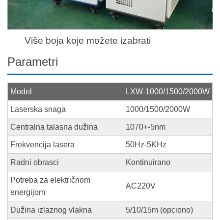
Više boja koje možete izabrati
Parametri
Model
LXW-1000/1500/2000W
Laserska snaga
1000/1500/2000W
Centralna talasna dužina
1070+-5nm
Frekvencija lasera
50Hz-5KHz
Radni obrasci
Kontinuirano
Potreba za električnom
AC220V
energijom
Dužina izlaznog vlakna
5/10/15m (opciono)