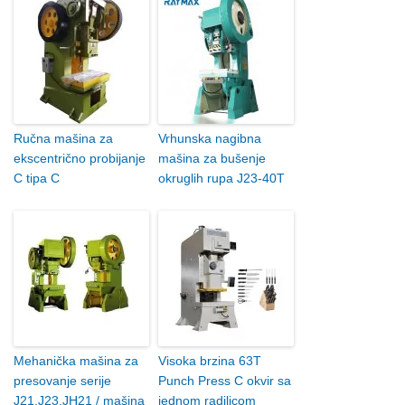
Ručna mašina za
Vrhunska nagibna
ekscentrično probijanje
mašina za bušenje
C tipa C
okruglih rupa J23-40T
Mehanička mašina za
Visoka brzina 63T
presovanje serije
Punch Press C okvir sa
J21,J23,JH21 / mašina
jednom radilicom