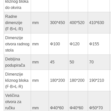
kliznog bloka
do okvira
Radne
dimenzije
mm
300*450
400*520
410*630
(F·B×L·R)
Dimenzije
otvora radnog
mm
Φ100
Φ120
Φ155
stola
Debljina
mm
45
50
70
podupirača
Dimenzije
kliznog bloka
mm
180*200
180*200
190*210
(F·B×L·R)
Veličina
otvora za
ručku
mm
Φ40*60
Φ40*60
Φ50*70