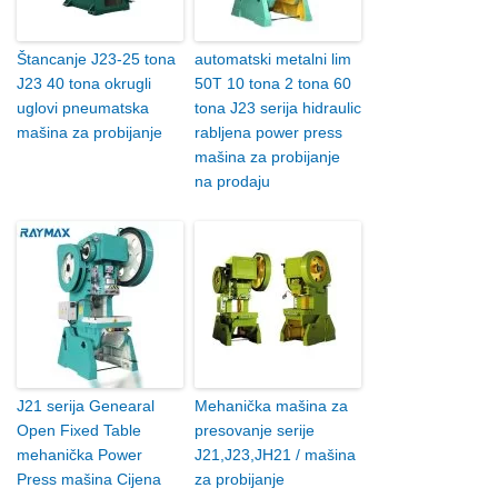
Štancanje J23-25 tona
automatski metalni lim
J23 40 tona okrugli
50T 10 tona 2 tona 60
uglovi pneumatska
tona J23 serija hidraulic
mašina za probijanje
rabljena power press
mašina za probijanje
na prodaju
J21 serija Genearal
Mehanička mašina za
Open Fixed Table
presovanje serije
mehanička Power
J21,J23,JH21 / mašina
Press mašina Cijena
za probijanje