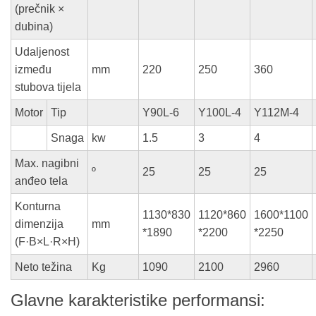
(prečnik ×
dubina)
Udaljenost
između
mm
220
250
360
stubova tijela
Motor
Tip
Y90L-6
Y100L-4
Y112M-4
Snaga
kw
1.5
3
4
Max. nagibni
º
25
25
25
anđeo tela
Konturna
1130*830
1120*860
1600*1100
dimenzija
mm
*1890
*2200
*2250
(F·B×L·R×H)
Neto težina
Kg
1090
2100
2960
Glavne karakteristike performansi: