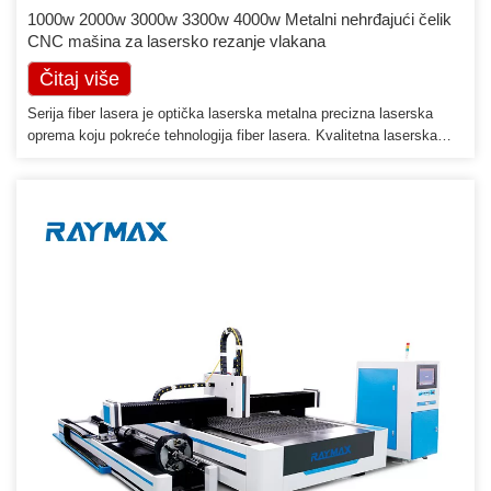
1000w 2000w 3000w 3300w 4000w Metalni nehrđajući čelik
CNC mašina za lasersko rezanje vlakana
Čitaj više
Serija fiber lasera je optička laserska metalna precizna laserska
oprema koju pokreće tehnologija fiber lasera. Kvalitetna laserska
zraka od vlakana rezultira bržim brzinama rezanja i kvalitetnijim
rezovima u odnosu na druga rješenja za sečenje. Ključna prednost
fiber lasera je njegova kratka talasna dužina snopa (1064nm).
Talasna dužina, koja je deset puta manja […]