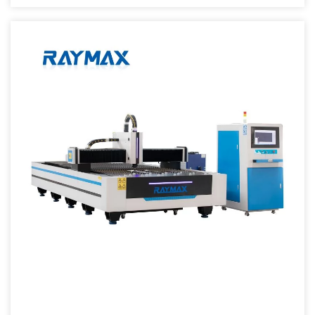
odličnim i stabilnim performansama sa životnim vijekom preko
100.000 sati. Visok kvalitet sečenja i efikasnost sa brzinom rezanja
do 25m/min i prelepom, glatkom reznom ivicom. Reduktor, zupčanik
i zupčanik visokih performansi; vodilica i kuglični vijak koji
garantiraju stabilan rad. […]