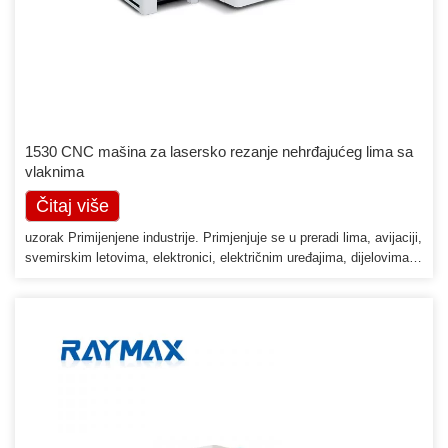
1530 CNC mašina za lasersko rezanje nehrđajućeg lima sa
vlaknima
Čitaj više
uzorak Primijenjene industrije. Primjenjuje se u preradi lima, avijaciji,
svemirskim letovima, elektronici, električnim uređajima, dijelovima
podzemne željeznice, automobilima, mašinama, preciznim
komponentama, brodovima, metalurškoj opremi, liftovima,
kućanskim aparatima, poklonima i zanatima, obradi alata, ukrasima,
reklamiranju, metalnoj stranoj obradi razno prerađivačke industrije.
Primijenjeni materijali. Uglavnom se koristi za rezanje ugljičnog
čelika, nehrđajućeg čelika, aluminija, bakra i mnogih vrsta […]