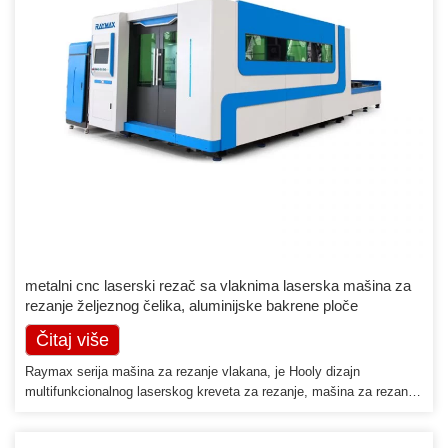
metalni cnc laserski rezač sa vlaknima laserska mašina za
rezanje željeznog čelika, aluminijske bakrene ploče
Čitaj više
Raymax serija mašina za rezanje vlakana, je Hooly dizajn
multifunkcionalnog laserskog kreveta za rezanje, mašina za rezanje
usvaja metodu Co2 lasera sa optičkim vlaknima lasera sa optičkim
vlaknima i integrisanim dizajnom i proizvodnjom, promenila je