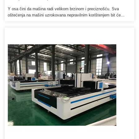
Y osa čini da mašina radi velikom brzinom i preciznošću. Sva
oštećenja na mašini uzrokovana nepravilnim korištenjem bit će
naplaćena. 4. Potrošne dijelove ćemo obezbijediti po agencijskoj
cijeni kada vam zatreba zamjena.