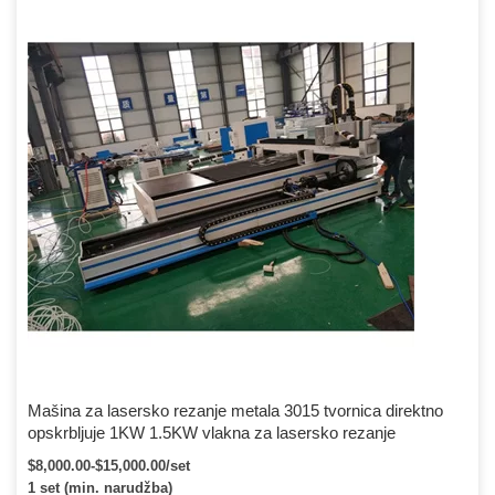
prethodnu istoriju mašine za lasersko rezanje optičkih vlakana samo
za rezanje metala, Telo kreveta za lasersko sečenje je napravljeno
od konstrukcije za zavarivanje čelične ploče debljine 15 mm, a
portalna […]
Mašina za lasersko rezanje metala 3015 tvornica direktno
opskrbljuje 1KW 1.5KW vlakna za lasersko rezanje
$8,000.00-$15,000.00/set
1 set (min. narudžba)