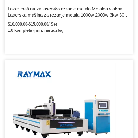
Lazer mašina za lasersko rezanje metala Metalna vlakna
Laserska mašina za rezanje metala 1000w 2000w 3kw 3015
optička oprema Cnc laserski rezač karbonskih metalnih
$10,000.00-$15,000.00/ Set
vlakana mašina za lasersko rezanje za lim od nehrđajućeg
1,0 kompleta (min. narudžba)
čelika